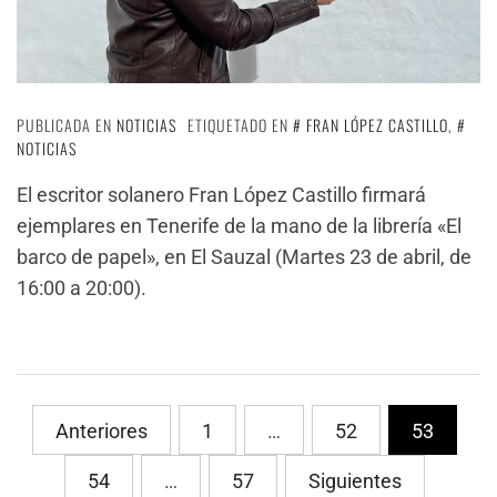
PUBLICADA EN
NOTICIAS
ETIQUETADO EN
FRAN LÓPEZ CASTILLO
,
NOTICIAS
El escritor solanero Fran López Castillo firmará
ejemplares en Tenerife de la mano de la librería «El
barco de papel», en El Sauzal (Martes 23 de abril, de
16:00 a 20:00).
Paginación
Anteriores
1
…
52
53
de
54
…
57
Siguientes