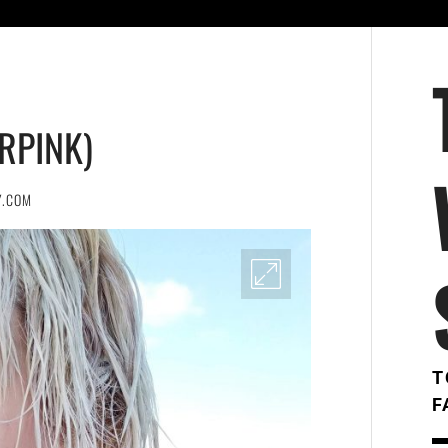
RPINK)
Y.COM
T
F