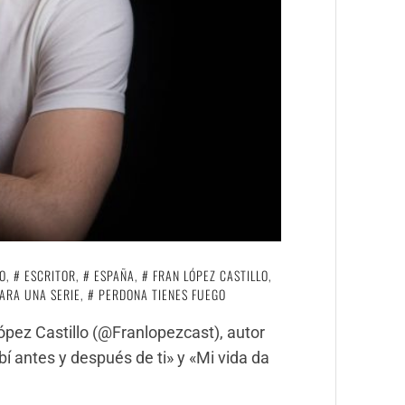
O
,
ESCRITOR
,
ESPAÑA
,
FRAN LÓPEZ CASTILLO
,
PARA UNA SERIE
,
PERDONA TIENES FUEGO
ópez Castillo (@Franlopezcast), autor
í antes y después de ti» y «Mi vida da