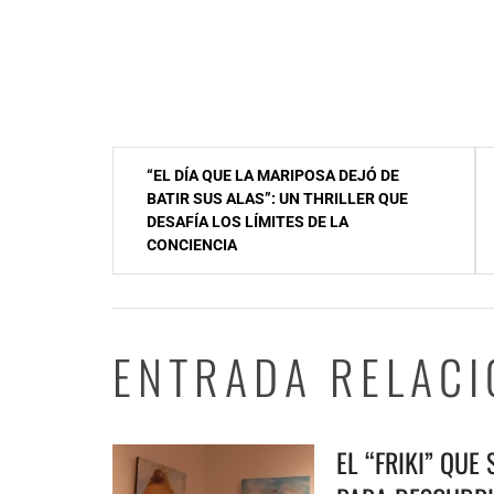
Navegación
“EL DÍA QUE LA MARIPOSA DEJÓ DE
de
BATIR SUS ALAS”: UN THRILLER QUE
DESAFÍA LOS LÍMITES DE LA
entradas
CONCIENCIA
ENTRADA RELAC
EL “FRIKI” QUE