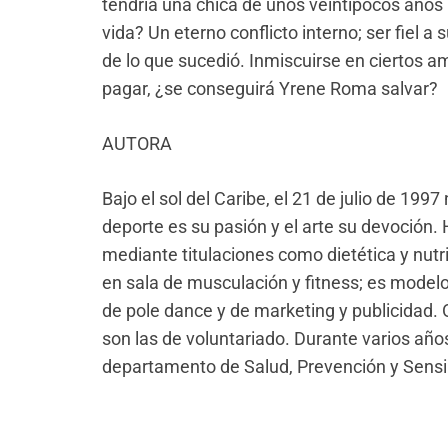
tendría una chica de unos veintipocos años 
vida? Un eterno conflicto interno; ser fiel a
de lo que sucedió. Inmiscui
rse en ciertos a
pagar, ¿se conseguirá Yrene Roma salvar
?
AUTOR
A
Bajo el sol del Caribe, el 21 de julio de 19
deporte es su pasión y el arte su devoción.
medi
ante titulaciones como dietética y nut
en sala de musculación y fitness; es modelo 
de pole dance y de marketing y publicidad. 
son las de v
oluntariado. Durante varios años
departamento de Salud, Prevención y Sensib