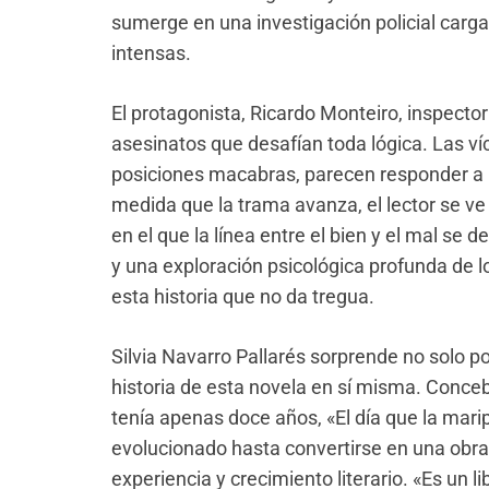
sumerge en una investigación policial car
intensas.
El protagonis
ta, Ricardo Monteiro, inspector
asesinatos que desafían toda lógica. Las v
posiciones macabras, parecen responder a u
medida que la trama avanza, el le
ctor se ve
en el que la línea entre el bien y el mal se 
y una exploración psicológica profunda de l
esta historia que no da tregua.
Silvia
Navarro Pallarés sorprende no solo po
historia de esta novela en sí misma. Conce
tenía apenas doce años, «El día que la marip
evolucionado hasta convertir
se en una obra
experiencia y crecimiento literario. «Es un li