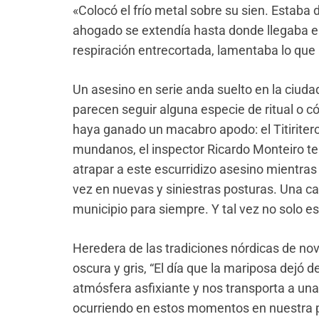
«Colocó el frío metal sobre su sien. Estaba 
ahogado se extendía hasta donde llegaba el 
respiración entrecortada, lamentaba lo que
Un asesino en serie
anda suelto en la ciudad
parecen seguir alguna especie de ritual o c
haya ganado un macabro apodo: el Titirite
mundanos, el inspector Ricardo Monteiro te
atrapar a este escurridizo asesino mientra
vez en nuevas y siniestras posturas. Una ca
municipio para siempre. Y tal vez no solo es
Heredera de la
s tradiciones nórdicas de no
oscura y gris,
“
El día que la mariposa dejó de
atmósfera asfixiante y nos transporta a una
ocurriendo en estos momentos
en
nuestra
p