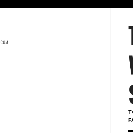
.COM
T
F