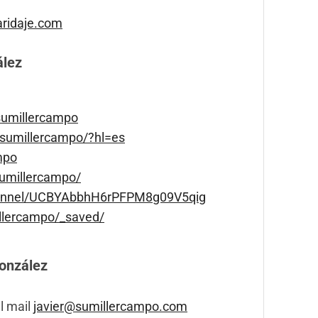
ridaje.com
ález
sumillercampo
sumillercampo/?hl=es
mpo
sumillercampo/
hannel/UCBYAbbhH6rPFPM8g09V5qig
illercampo/_saved/
onzález
l mail
javier@sumillercampo.com