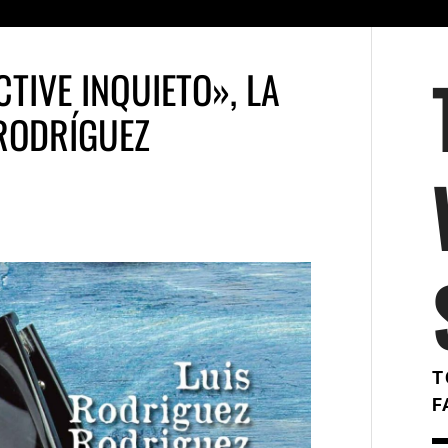
CTIVE INQUIETO», LA
 RODRÍGUEZ
T
F