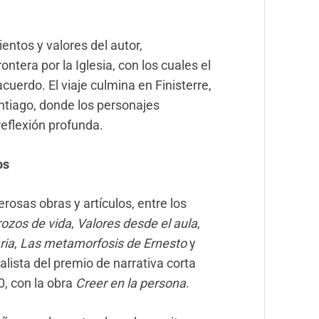
ntos y valores del autor,
tera por la Iglesia, con los cuales el
uerdo. El viaje culmina en Finisterre,
ntiago, donde los personajes
flexión profunda.
os
osas obras y artículos, entre los
rozos de vida
,
Valores desde el aula
,
ria
,
Las metamorfosis de Ernesto
y
alista del premio de narrativa corta
0, con la obra
Creer en la persona
.