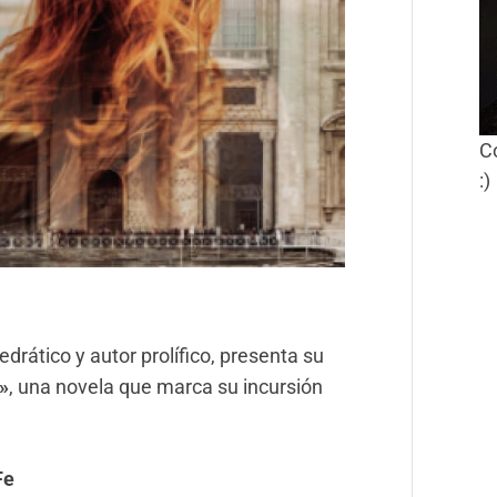
C
:)
rático y autor prolífico, presenta su
»
, una novela que marca su incursión
Fe