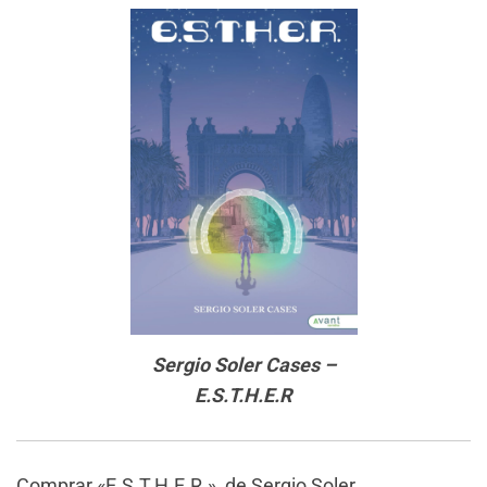
Sergio Soler Cases –
E.S.T.H.E.R
Comprar «E.S.T.H.E.R.», de Sergio Soler