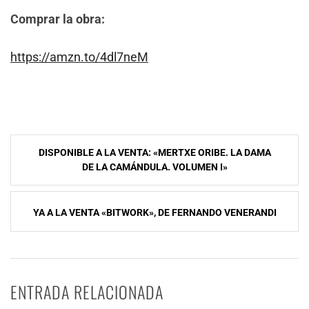
Comprar la obra:
https://amzn.to/4dl7neM
Navegación
DISPONIBLE A LA VENTA: «MERTXE ORIBE. LA DAMA
de
DE LA CAMÁNDULA. VOLUMEN I»
entradas
YA A LA VENTA «BITWORK», DE FERNANDO VENERANDI
ENTRADA RELACIONADA