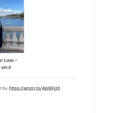
ar Losa –
sin ti
 ti»:
https://amzn.to/4ipWHz0