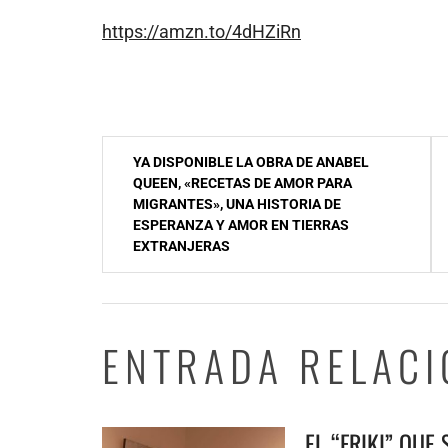
https://amzn.to/4dHZiRn
Navegación
YA DISPONIBLE LA OBRA DE ANABEL
de
QUEEN, «RECETAS DE AMOR PARA
MIGRANTES», UNA HISTORIA DE
entradas
ESPERANZA Y AMOR EN TIERRAS
EXTRANJERAS
ENTRADA RELAC
EL “FRIKI” QUE