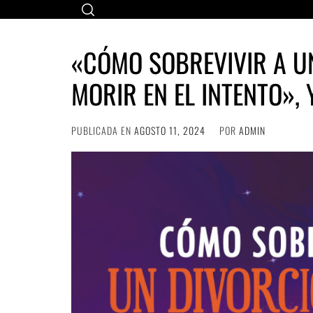
Ir
al
contenido
«CÓMO SOBREVIVIR A UN
MORIR EN EL INTENTO», 
PUBLICADA EN
AGOSTO 11, 2024
POR
ADMIN