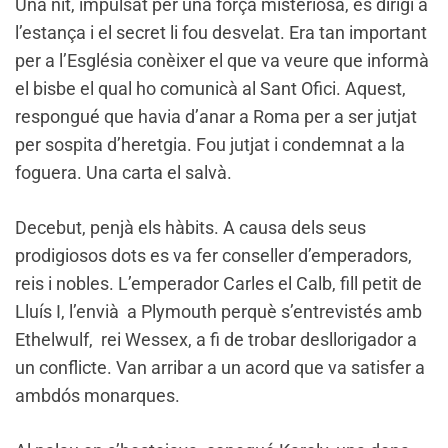
Una nit, impulsat per una força misteriosa, es dirigí a
l’estança i el secret li fou desvelat. Era tan important
per a l’Església conèixer el que va veure que informà
el bisbe el qual ho comunicà al Sant Ofici. Aquest,
respongué que havia d’anar a Roma per a ser jutjat
per sospita d’heretgia. Fou jutjat i condemnat a la
foguera. Una carta el salvà.
Decebut, penjà els hàbits. A causa dels seus
prodigiosos dots es va fer conseller d’emperadors,
reis i nobles. L’emperador Carles el Calb, fill petit de
Lluís I, l’envià a Plymouth perquè s’entrevistés amb
Ethelwulf, rei Wessex, a fi de trobar desllorigador a
un conflicte. Van arribar a un acord que va satisfer a
ambdós monarques.