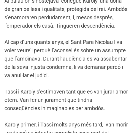
Al palau on s’hostejava conegué Karoly, una dona
de gran bellesa i qualitats, protegida del rei. Ambdós
s’enamoraren perdudament, i, mesos després,
l’emperador els casà. Tingueren descendència.
Al cap d’uns quants anys, el Sant Pare Nicolau I va
voler veure’l perquè l’aconsellés sobre un assumpte
que l’amoïnava. Durant l’audiència es va assabentar
de la seva injusta condemna, li va demanar perdó i
va anul·lar el judici.
Tassi i Karoly s’estimaven tant que es van jurar amor
etern. Van fer un jurament que tindria
conseqüències inimaginables per ambdós.
Karoly primer, i Tassi molts anys més tard, van morir
i cadascú va intentar complir la seva part del