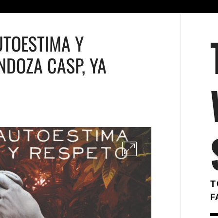
UTOESTIMA Y
NDOZA CASP, YA
T
F